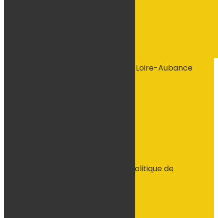
544 La Gachetière, 49320 Brissac-Loire-Aubance
Voir le numéro
Voir l'adresse email
Contactez-nous
Suivre
© tous droits réservés
plan du site
-
mentions légales
-
politique de
confidentialité
Site propulsé par
INOVA WEB