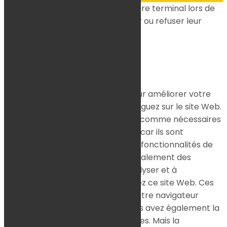
Ce site dépose des cookies sur votre terminal lors de
votre visite. Vous pouvez accepter ou refuser leur
dépôt.
J'accepte
Je refuse
En savoir plus
Fermer
Ce site Web utilise des cookies pour améliorer votre
expérience pendant que vous naviguez sur le site Web.
Parmi ceux-ci, les cookies classés comme nécessaires
sont stockés sur votre navigateur car ils sont
essentiels au fonctionnement des fonctionnalités de
base du site Web. Nous utilisons également des
cookies tiers qui nous aident à analyser et à
comprendre comment vous utilisez ce site Web. Ces
cookies ne seront stockés dans votre navigateur
qu'avec votre consentement. Vous avez également la
possibilité de désactiver ces cookies. Mais la