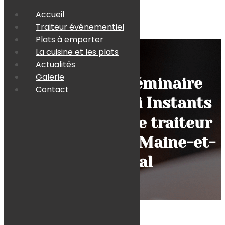
Accueil
Traiteur événementiel
Plats à emporter
La cuisine et les plats
Actualités
Galerie
Organiser un séminaire
Contact
réussi : pourquoi Instants
Gourmands est le traiteur
événementiel en Maine-et-
Loire idéal