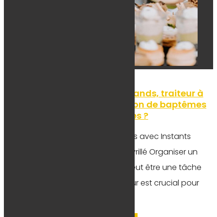
Comment Instants Gourmands, traiteur à
Angers, facilite l’organisation de baptêmes
et anniversaires ?
Des événements inoubliables avec Instants
Gourmands, votre traiteur à Avrillé Organiser un
baptême ou un anniversaire peut être une tâche
complexe. Choisir le bon traiteur est crucial pour
assurer...