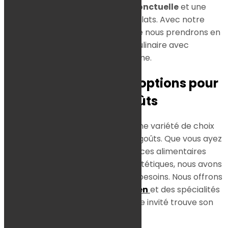
garantissons une
livraison ponctuelle
et une
présentation soignée
des plats. Avec notre
expertise, nous vous assurons que nous prendrons en
charge chaque aspect culinaire avec
professionnalisme.
Une large gamme d’options pour
tous les goûts
Instants Gourmands propose une variété de choix
culinaires pour satisfaire tous les goûts. Que vous ayez
des invités avec des préférences alimentaires
spécifiques ou des restrictions diététiques, nous avons
des options pour répondre à vos besoins. Nous offrons
des plats végétariens, sans
gluten
et des spécialités
locales pour assurer que chaque invité trouve son
bonheur.