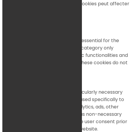
désactivation de certains de ces cookies peut affecter
votre expérience de navigation.
Necessary
Necessary
Toujours activé
Necessary cookies are absolutely essential for the
website to function properly. This category only
includes cookies that ensures basic functionalities and
security features of the website. These cookies do not
store any personal information.
Non-necessary
Non-necessary
Any cookies that may not be particularly necessary
for the website to function and is used specifically to
collect user personal data via analytics, ads, other
embedded contents are termed as non-necessary
cookies. It is mandatory to procure user consent prior
to running these cookies on your website.