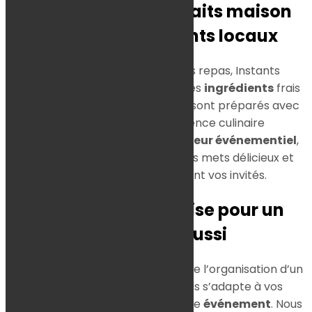
et-Loire : des plats faits maison
avec des ingrédients locaux
Pour garantir la qualité de nos repas, Instants
Gourmands utilise uniquement des
ingrédients
frais
et locaux. Nos plats faits maison sont préparés avec
soin pour offrir une expérience culinaire
exceptionnelle. En tant que
traiteur événementiel
,
nous nous engageons à offrir des mets délicieux et
raffinés qui impressionneront vos invités.
Flexibilité et expertise pour un
séminaire réussi
La
flexibilité
est essentielle lors de l’organisation d’un
séminaire. Instants Gourmands s’adapte à vos
horaires
et à la logistique de votre
événement
. Nous