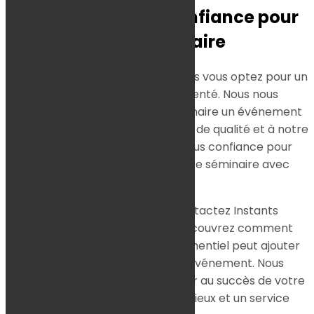
Un partenaire de confiance pour
votre séminaire
En choisissant Instants Gourmands vous optez pour un
partenaire fiable et expérimenté. Nous nous
engageons à faire de votre séminaire un événement
mémorable grâce à notre service de qualité et à notre
attention aux détails. Faites-nous confiance pour
gérer l’aspect culinaire de votre séminaire avec
excellence.
Pour un séminaire réussi, contactez Instants
Gourmands dès aujourd’hui. Découvrez comment
notre service de traiteur événementiel peut ajouter
une touche spéciale à votre événement. Nous
sommes impatients de contribuer au succès de votre
séminaire avec des repas délicieux et un service