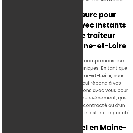
Un service sur mesure pour
chaque séminaire avec Instants
Gourmands, votre traiteur
événementiel en Maine-et-Loire
Chez Instants Gourmands, nous comprenons que
chaque séminaire a des besoins uniques. En tant que
traiteur événementiel en Maine-et-Loire
, nous
offrons un service sur mesure qui répond à vos
attentes spécifiques. Nous travaillons avec vous pour
concevoir un menu adapté à votre événement, que
vous ayez besoin d’un
buffet
décontracté ou d’un
repas
plus formel. Votre satisfaction est notre priorité.
Traiteur événementiel en Maine-