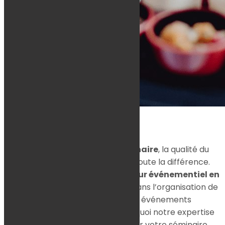
Lorsque vous planifiez un
séminaire
, la qualité du
service de
traiteur
peut faire toute la différence.
Instants Gourmands, votre
traiteur événementiel en
Maine-et-Loire
, est spécialisé dans l’organisation de
repas
et
buffets
pour des événements
professionnels. Découvrez pourquoi notre expertise
fait de nous le choix parfait pour votre séminaire.