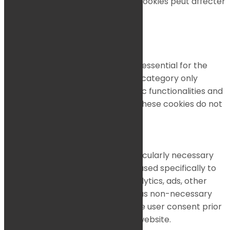
désactivation de certains de ces cookies peut affecter
votre expérience de navigation.
Necessary
Necessary
Toujours activé
Necessary cookies are absolutely essential for the
website to function properly. This category only
includes cookies that ensures basic functionalities and
security features of the website. These cookies do not
store any personal information.
Non-necessary
Non-necessary
Any cookies that may not be particularly necessary
for the website to function and is used specifically to
collect user personal data via analytics, ads, other
embedded contents are termed as non-necessary
cookies. It is mandatory to procure user consent prior
to running these cookies on your website.