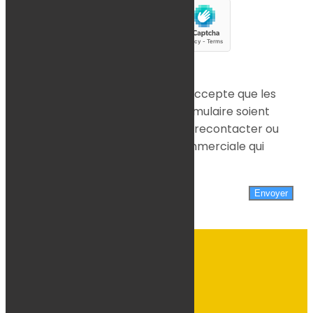
En soumettant ce formulaire, j'accepte que les
informations saisies dans ce formulaire soient
utilisées pour permettre de me recontacter ou
dans le cadre de la relation commerciale qui
découle de cette demande.
Envoyer
w