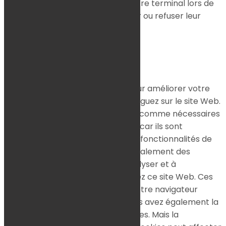
Ce site dépose des cookies sur votre terminal lors de
votre visite. Vous pouvez accepter ou refuser leur
dépôt.
J'accepte
Je refuse
En savoir plus
Fermer
Ce site Web utilise des cookies pour améliorer votre
expérience pendant que vous naviguez sur le site Web.
Parmi ceux-ci, les cookies classés comme nécessaires
sont stockés sur votre navigateur car ils sont
essentiels au fonctionnement des fonctionnalités de
base du site Web. Nous utilisons également des
cookies tiers qui nous aident à analyser et à
comprendre comment vous utilisez ce site Web. Ces
cookies ne seront stockés dans votre navigateur
qu'avec votre consentement. Vous avez également la
possibilité de désactiver ces cookies. Mais la