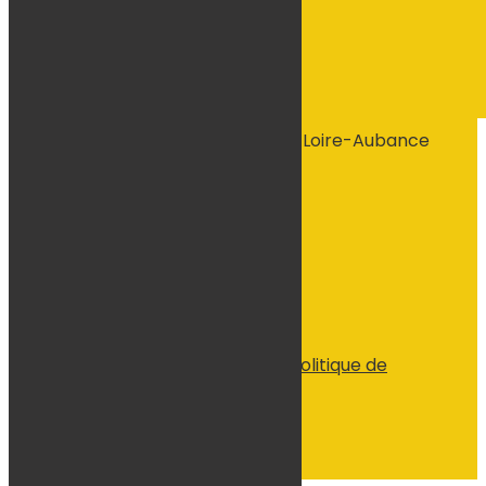
544 La Gachetière, 49320 Brissac-Loire-Aubance
Voir le numéro
Voir l'adresse email
Contactez-nous
Suivre
© tous droits réservés
plan du site
-
mentions légales
-
politique de
confidentialité
Site propulsé par
INOVA WEB