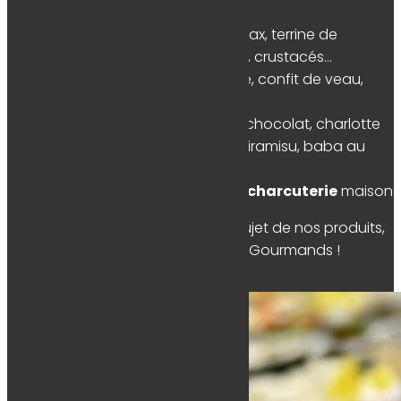
Fruits de mer
: saumon gravlax, terrine de
poisson, brandade de morue, crustacés…
Viandes
: suprême de volaille, confit de veau,
fondant de bœuf…
Desserts
divers : mousse au chocolat, charlotte
aux fruits rouges, entremets, tiramisu, baba au
rhum…
Plateau de
fromages
ou de
charcuterie
maison
Pour plus de renseignements au sujet de nos produits,
n’hésitez pas à contacter Instants Gourmands !