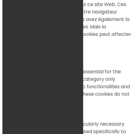
comprendre comment vous utilisez ce site Web. Ces
cookies ne seront stockés dans votre navigateur
qu'avec votre consentement. Vous avez également la
possibilité de désactiver ces cookies. Mais la
désactivation de certains de ces cookies peut affecter
votre expérience de navigation.
Necessary
Necessary
Toujours activé
Necessary cookies are absolutely essential for the
website to function properly. This category only
includes cookies that ensures basic functionalities and
security features of the website. These cookies do not
store any personal information.
Non-necessary
Non-necessary
Any cookies that may not be particularly necessary
for the website to function and is used specifically to