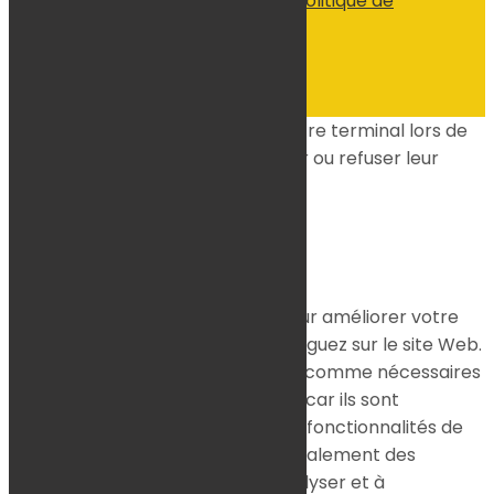
plan du site
-
mentions légales
-
politique de
confidentialité
Site propulsé par
INOVA WEB
Ce site dépose des cookies sur votre terminal lors de
votre visite. Vous pouvez accepter ou refuser leur
dépôt.
J'accepte
Je refuse
En savoir plus
Fermer
Ce site Web utilise des cookies pour améliorer votre
expérience pendant que vous naviguez sur le site Web.
Parmi ceux-ci, les cookies classés comme nécessaires
sont stockés sur votre navigateur car ils sont
essentiels au fonctionnement des fonctionnalités de
base du site Web. Nous utilisons également des
cookies tiers qui nous aident à analyser et à