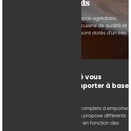
Gourmands
De façon à vous faire profiter de repas agréables,
Instants Gourmands propose une cuisine de qualité et
des plats variés. Nos produits frais sont dotés d’un très
bon rapport qualité / prix.
Un traiteur expérimenté vous
présente ses plats à emporter à base
de produits frais
Nous vous proposons des menus complets à emporter
ou à la livraison. Votre traiteur vous propose différents
types de plats (la carte peut varier en fonction des
saisons) :