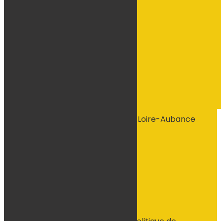
544 La Gachetière, 49320 Brissac-Loire-Aubance
Voir le numéro
Voir l'adresse email
Contactez-nous
Suivre
© tous droits réservés